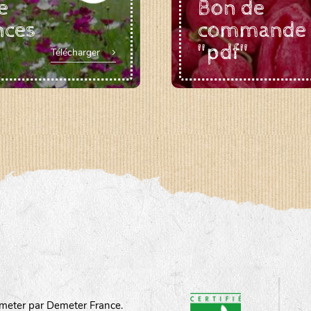
e
Bon de
nces
commande
"pdf"
Télécharger
meter par Demeter France.