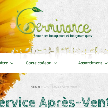
ître
Carte cadeau
Assortiment
Accueil
>
SAV - Service Après vente
ervice Après-Ven