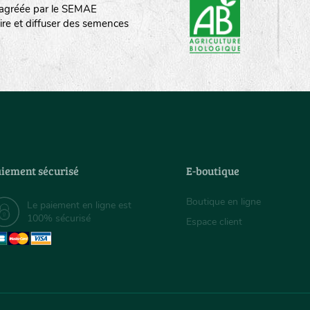
st agréée par le SEMAE
ire et diffuser des semences
iement sécurisé
E-boutique
Boutique en ligne
Le paiement en ligne est
100% sécurisé
Espace client