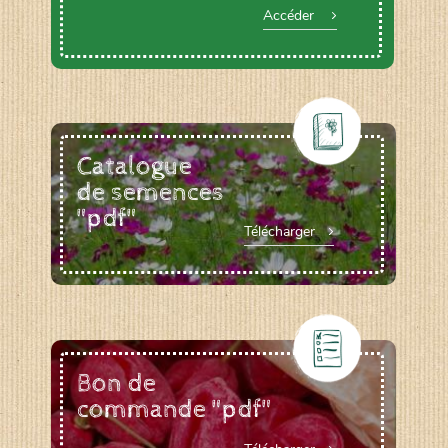
Accéder
Catalogue
de semences
"pdf"
Télécharger
Bon de
commande "pdf"