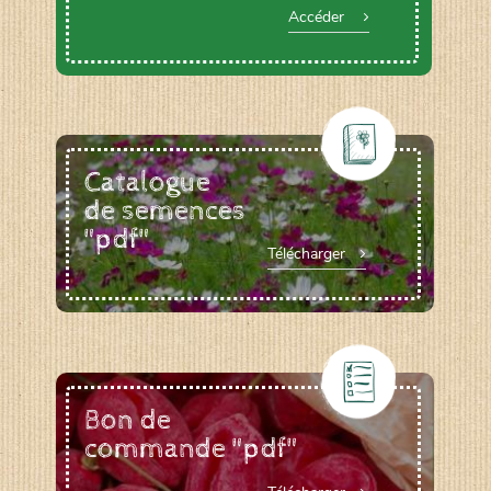
Accéder
Catalogue
de semences
"pdf"
Télécharger
Bon de
commande "pdf"