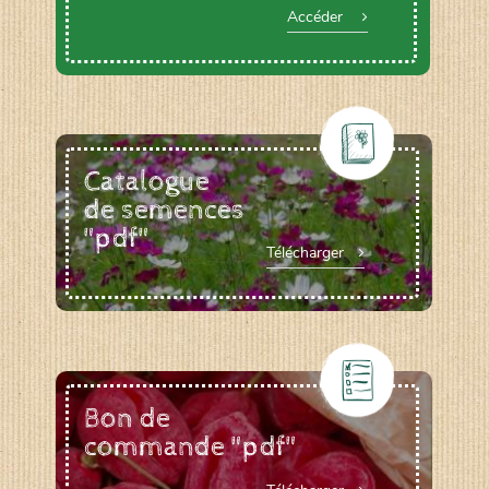
Accéder
Catalogue
de semences
"pdf"
Télécharger
Bon de
commande "pdf"