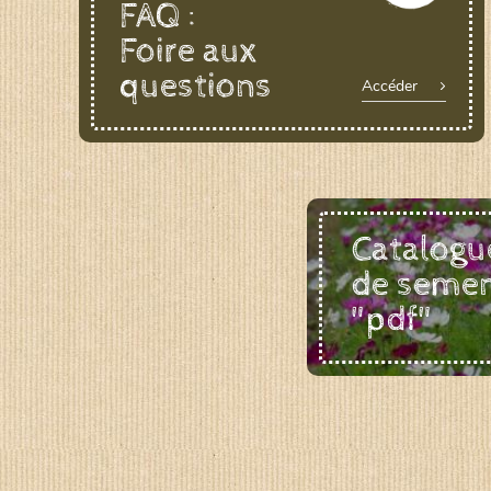
FAQ :
Foire aux
questions
Accéder
Catalogu
de seme
"pdf"