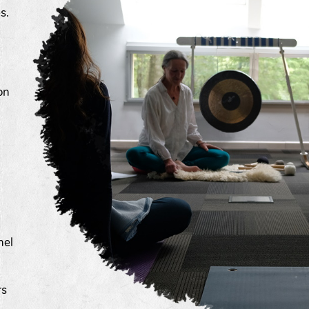
s.
on
nel
rs