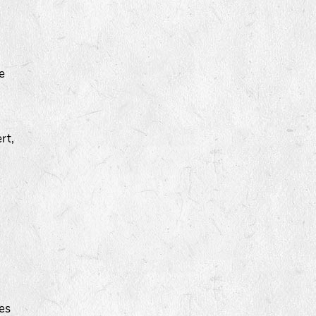
e
rt,
les