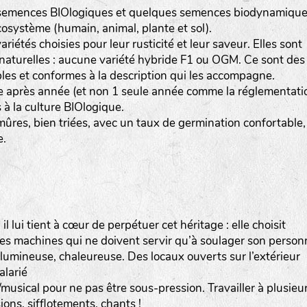
semences BIOlogiques et quelques semences biodynamique
écosystème (humain, animal, plante et sol).
iétés choisies pour leur rusticité et leur saveur. Elles sont
naturelles : aucune variété hybride F1 ou OGM. Ce sont des
bles et conformes à la description qui les accompagne.
ée après année (et non 1 seule année comme la réglementati
à la culture BIOlogique.
mûres, bien triées, avec un taux de germination confortable,
e.
l lui tient à cœur de perpétuer cet héritage : elle choisit
es machines qui ne doivent servir qu’à soulager son person
lumineuse, chaleureuse. Des locaux ouverts sur l’extérieur
alarié
/musical pour ne pas être sous-pression. Travailler à plusieu
ons, sifflotements, chants !