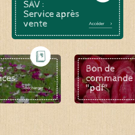
SAV :
Service après
vente
Accéder
e
Bon de
nces
commande
"pdf"
Télécharger