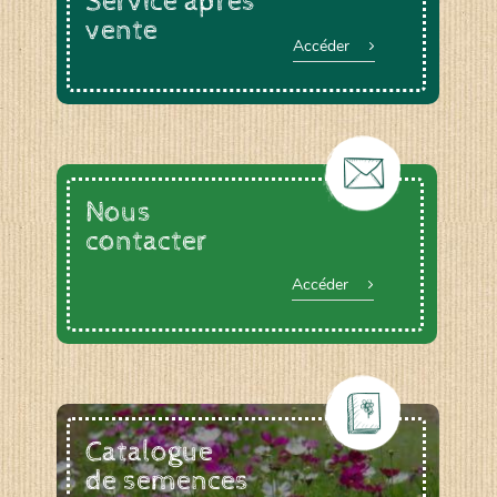
Service après
vente
Accéder
Le YOGA ou le BAIN DE GONG, animée par
Anne DEVOUGE
Un ATELIER PRATIQUE ET THEORIQUE
autour du jardinage, biodynamie, la graine…
La RANDONNEE PEDESTRE pour profiter des
chemins bucoliques des environs
Nous
Et d’autres activités diverses : cuisine,
vannerie, inventaires sur notre domaine avec
contacter
un expert de la LPO, géobiologie…
Accéder
Catalogue
de semences