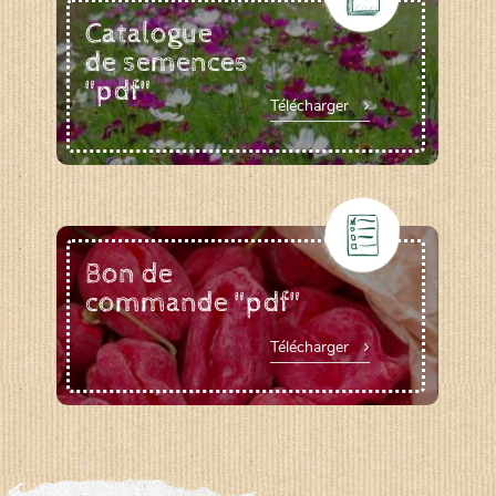
Catalogue
de semences
"pdf"
Télécharger
Bon de
commande "pdf"
Télécharger