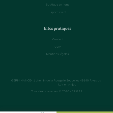
Boutique en ligne
Espace client
Infos pratiques
Contact
CGV
Mentions légales
GERMINANCE
-
1 chemin de la Rougerie Soucelles
49140
Rives du
Loir en Anjou
Tous droits réservés © 2020 - 27.0.12