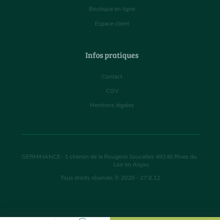
Boutique en ligne
Espace client
Infos pratiques
Contact
CGV
Mentions légales
GERMINANCE
-
1 chemin de la Rougerie Soucelles
49140
Rives du
Loir en Anjou
Tous droits réservés © 2020 - 27.0.12