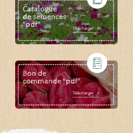
Catalogue
de semences
"pdf"
Télécharger
Bon de
commande "pdf"
Télécharger