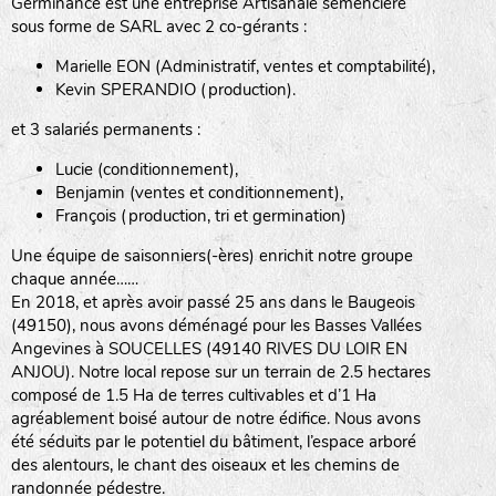
Germinance est une entreprise Artisanale semencière
sous forme de SARL avec 2 co-gérants :
Marielle EON (Administratif, ventes et comptabilité),
Kevin SPERANDIO (production).
et 3 salariés permanents :
Lucie (conditionnement),
Benjamin (ventes et conditionnement),
François (production, tri et germination)
Une équipe de saisonniers(-ères) enrichit notre groupe
chaque année……
En 2018, et après avoir passé 25 ans dans le Baugeois
(49150), nous avons déménagé pour les Basses Vallées
Angevines à SOUCELLES (49140 RIVES DU LOIR EN
ANJOU). Notre local repose sur un terrain de 2.5 hectares
composé de 1.5 Ha de terres cultivables et d’1 Ha
agréablement boisé autour de notre édifice. Nous avons
été séduits par le potentiel du bâtiment, l’espace arboré
des alentours, le chant des oiseaux et les chemins de
randonnée pédestre.