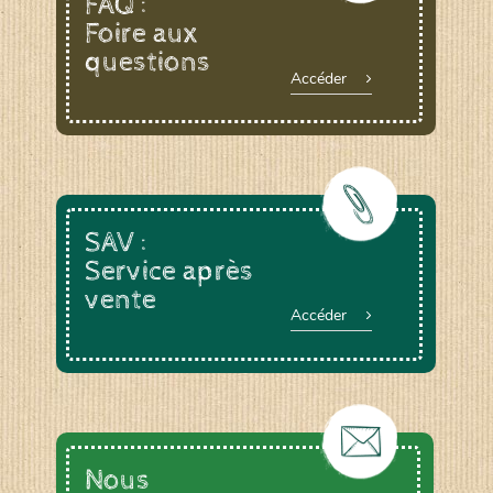
FAQ :
Foire aux
questions
Le YOGA ou le BAIN DE GONG, animée par
Accéder
Anne DEVOUGE
Un ATELIER PRATIQUE ET THEORIQUE
autour du jardinage, biodynamie, la graine…
La RANDONNEE PEDESTRE pour profiter des
chemins bucoliques des environs
Et d’autres activités diverses : cuisine,
vannerie, inventaires sur notre domaine avec
SAV :
un expert de la LPO, géobiologie…
Service après
vente
Accéder
Nous