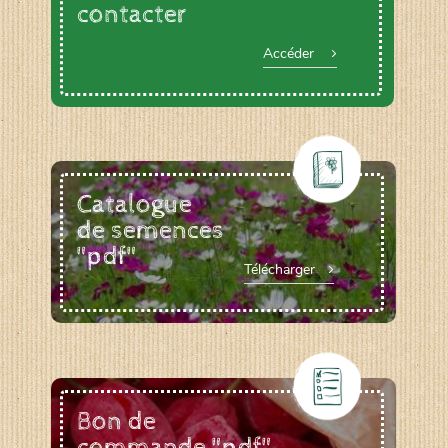
contacter
Accéder
Catalogue
de semences
"pdf"
Télécharger
Bon de
commande "pdf"