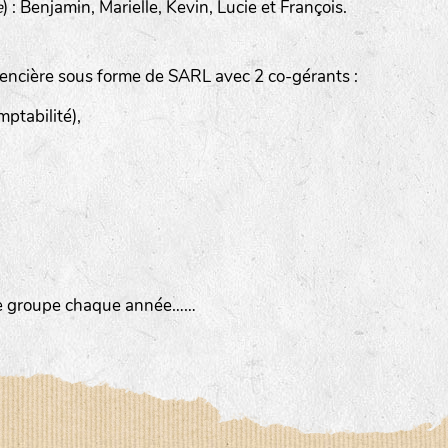
e
) : Benjamin, Marielle, Kevin, Lucie et François.
encière sous forme de SARL avec 2 co-gérants :
ptabilité),
imée par Anne DEVOUGE
 autour du jardinage, biodynamie, la graine…
tre groupe chaque année……
iter des chemins bucoliques des environs
sine, vannerie, inventaires sur notre domaine avec un expert 