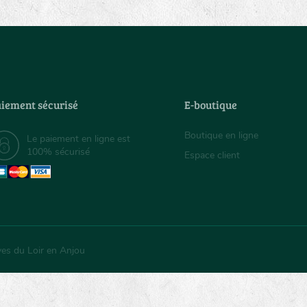
iement sécurisé
E-boutique
Boutique en ligne
Le paiement en ligne est
100% sécurisé
Espace client
ves du Loir en Anjou