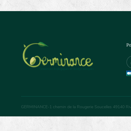
Pa
GERMINANCE
-
1 chemin de la Rougerie Soucelles
49140
Ri