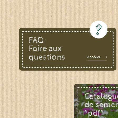
FAQ :
Foire aux
questions
Accéder
Catalogu
de seme
"pdf"