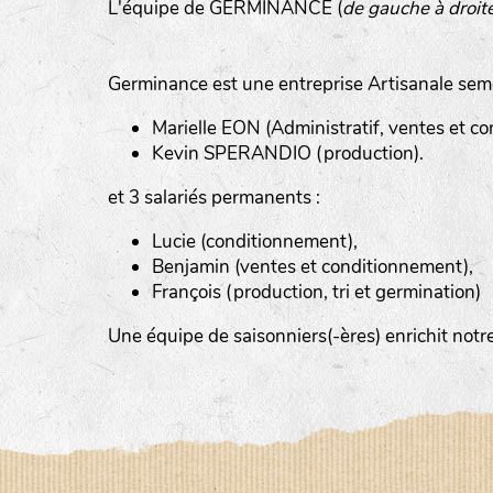
L'équipe de GERMINANCE (
de gauche à droit
Germinance est une entreprise Artisanale sem
Marielle EON (Administratif, ventes et com
Kevin SPERANDIO (production).
et 3 salariés permanents :
Lucie (conditionnement),
Benjamin (ventes et conditionnement),
François (production, tri et germination)
Le YOGA ou le BAIN DE GONG, an
Un ATELIER PRATIQUE ET THEORIQUE
Une équipe de saisonniers(-ères) enrichit no
La RANDONNEE PEDESTRE pour prof
Et d’autres activités diverses : cui
la LPO, géobiologie…