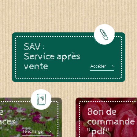
SAV :
Service après
vente
Accéder
e
Bon de
nces
commande
"pdf"
Télécharger