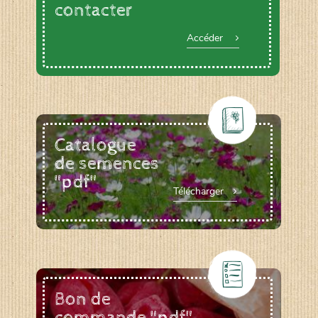
contacter
Accéder
Catalogue
de semences
"pdf"
Télécharger
Bon de
commande "pdf"