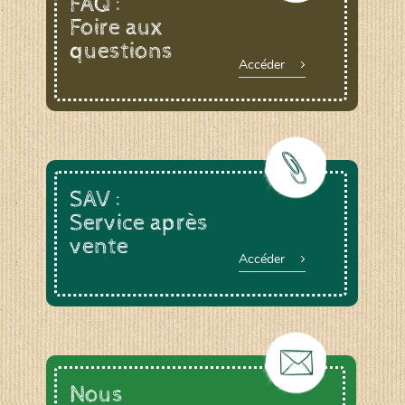
FAQ :
Foire aux
questions
Le YOGA ou le BAIN DE GONG, animée par
Accéder
Anne DEVOUGE
Un ATELIER PRATIQUE ET THEORIQUE
autour du jardinage, biodynamie, la graine…
La RANDONNEE PEDESTRE pour profiter des
chemins bucoliques des environs
Et d’autres activités diverses : cuisine,
vannerie, inventaires sur notre domaine avec
SAV :
un expert de la LPO, géobiologie…
Service après
vente
Accéder
Nous