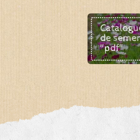
Catalogu
de seme
"pdf"