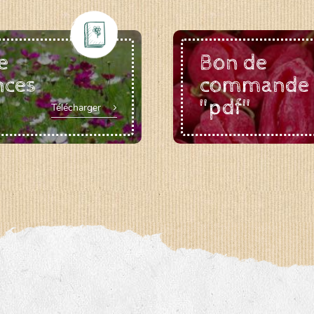
e
Bon de
nces
commande
"pdf"
Télécharger