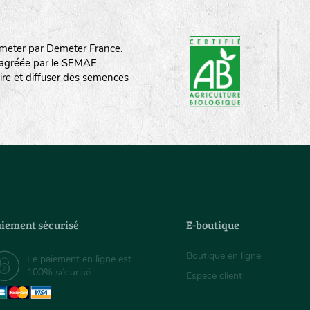
meter par Demeter France.
st agréée par le SEMAE
ire et diffuser des semences
iement sécurisé
E-boutique
Boutique en ligne
Le paiement en ligne est
100% sécurisé
Espace client