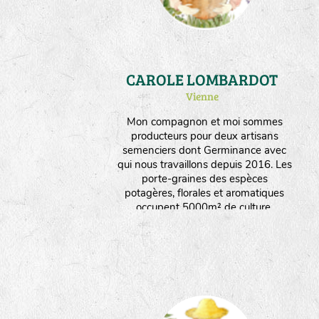
CAROLE LOMBARDOT
Vienne
Mon compagnon et moi sommes
producteurs pour deux artisans
semenciers dont Germinance avec
qui nous travaillons depuis 2016. Les
porte-graines des espèces
potagères, florales et aromatiques
occupent 5000m² de culture.
Instalée en plaine céréalière
valonnée et semi boisée, la ferme
produit aussi des céréales et du
fourrage. Nous orientons nos choix
vers un maximum d'espèces
produites en culture sèche.