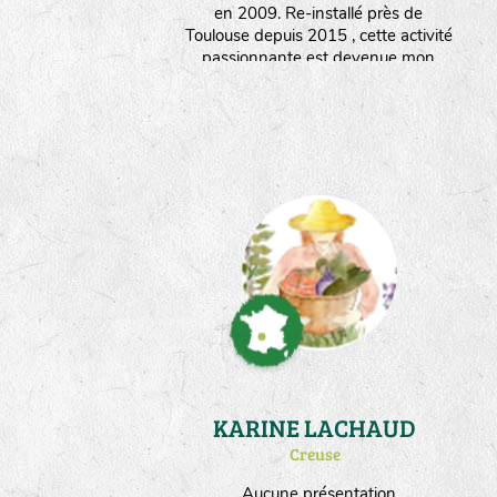
en 2009. Re-installé près de
Toulouse depuis 2015 , cette activité
passionnante est devenue mon
métier et je travaille pour plusieurs
semenciers. Ma surface de culture
dédiée aux semences est partagée
entre les engrais verts multipliés sur
1ha et les potagères sur 5000m².
KARINE LACHAUD
Creuse
Aucune présentation