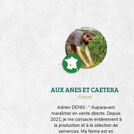
naturellement la rusticité des
souches de fleurs et de légumes qui
me sont confiées. J'ai expérimenté
dans mon parcours des techniques
permacoles et je suis sensible à la
Biodynamie; j'utilise aujourd'hui
l'approche Herody pour me guider
dans la fertilisation et le travail du
sol. Après avoir été salarié de
Germinance il y a une dizaine
d'années, je suis heureux de
contribuer encore à l'aventure par
des compétences que j'y ai acquises.
AUX ANES ET CAETERA
Creuse
Adrien DENIS : " Auparavant
maraîcher en vente directe. Depuis
2021, je me consacre entièrement à
la production et à la sélection de
semences. Ma ferme est en