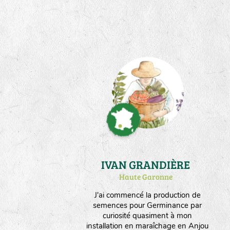
Instalée en plaine céréalière
valonnée et semi boisée, la ferme
produit aussi des céréales et du
fourrage. Nous orientons nos choix
vers un maximum d'espèces
produites en culture sèche.
IVAN GRANDIÈRE
Haute Garonne
J'ai commencé la production de
semences pour Germinance par
curiosité quasiment à mon
installation en maraîchage en Anjou