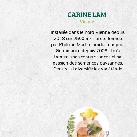
CARINE LAM
Vienne
Installée dans le nord Vienne depuis
2018 sur 2500 m², j’ai été formée
par Philippe Martin, producteur pour
Germinance depuis 2008. Il m’a
transmis ses connaissances et sa
passion des semences paysannes.
Depuis j’ai diversifié les variétés, je
multiplie des plantes potagères, des
aromatiques et médicinales, des
fleurs. Je travaille manuellement et
interviens le moins possible sur les
plantes pour favoriser leur rusticité et
leur adaptation. Je produits
également des plants issus de ces
semences. J’aime l’infinie poésie par
laquelle la nature se réinvente à
travers les graines !