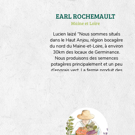
EARL ROCHEMAULT
Maine et Loire
Lucien laizé "Nous sommes situés
dans le Haut Anjou, région bocagère
du nord du Maine-et-Loire, à environ
30km des locaux de Germinance.
Nous produisons des semences
potagères principalement et un peu
d'engrais vert. La ferme produit des
semences depuis 1996 et s'est
convertie à l'agriculture biologique
depuis mon arrivée en 2012.
Aujourd'hui, l'ensemble de
l'exploitation (20ha) est conduite en
agriculture biologique et fait vivre 4
personnes, uniquement avec la
multiplication de semences (6ha -
environ 30 variétés/espèces
différentes)."