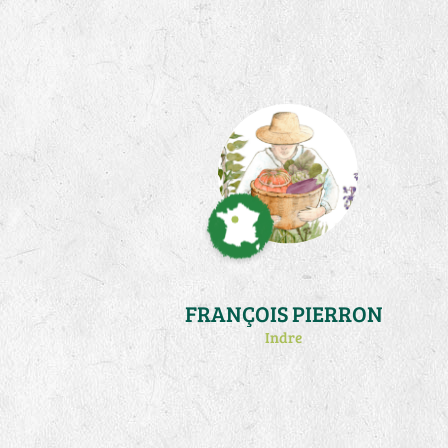
(http://francois.germani.free.fr/). Je
me consacre désormais à des
activités de traduction et publication
de l'oeuvre en tri-articulation sociale
de .Steiner
(http://www.triarticulation.fr/)
FRANÇOIS PIERRON
Indre