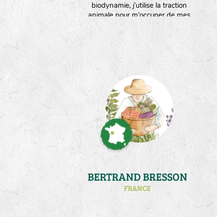
biodynamie, j'utilise la traction
animale pour m'occuper de mes
5000m² de jardins bocagers situés
en Creuse. Sur ma ferme, la
ressource en eau est limitée.Ce qui
m'oblige à réfléchir à des stratégies
d'économies d'eau,mais surtout à
adapter mes plantes au stress
hydrique."
BERTRAND BRESSON
FRANCE