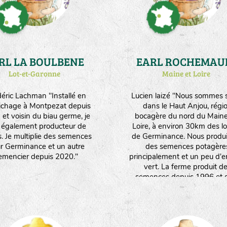
RL LA BOULBENE
EARL ROCHEMAU
Lot-et-Garonne
Maine et Loire
éric Lachman "Installé en
Lucien laizé "Nous sommes s
ichage à Montpezat depuis
dans le Haut Anjou, régi
et voisin du biau germe, je
bocagère du nord du Maine
s également producteur de
Loire, à environ 30km des l
s. Je multiplie des semences
de Germinance. Nous produ
r Germinance et un autre
des semences potagère
emencier depuis 2020."
principalement et un peu d'e
vert. La ferme produit d
semences depuis 1996 et s
convertie à l'agriculture biol
depuis mon arrivée en 20
Aujourd'hui, l'ensemble 
l'exploitation (20ha) est con