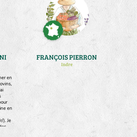
fait
ment
mences
spèces
NI
FRANÇOIS PIERRON
Indre
her en
ovins,
ai
s
pour
aine en
/). Je
des
t