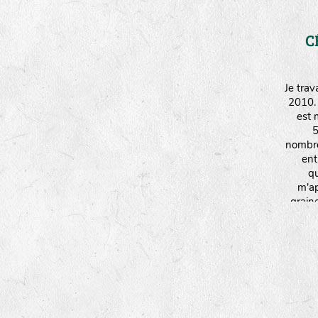
C
Je tra
2010.
est 
5
nombre
ent
qu
m'ap
grain
de
print
temps p
Je pra