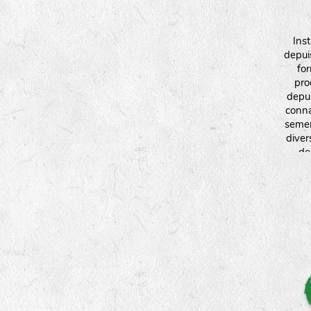
Ins
depui
fo
pro
depui
conna
semen
divers
de
aroma
fleurs
interv
plante
et l
égalem
semen
par laq