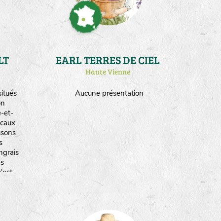
LT
EARL TERRES DE CIEL
Haute Vienne
itués
Aucune présentation
on
-et-
ocaux
isons
s
ngrais
es
'est
ogique
12.
de
duite