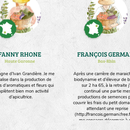
en agriculture biologique et 
vivre 4 personnes, unique
avec la multiplication de se
(6ha - environ 30 variétés/e
différentes)."
FANNY RHONE
FRANÇOIS GERMA
Haute Garonne
Bas-Rhin
ne d'Ivan Grandière. Je me
Après une carrière de maraic
alise dans la production de
biodynamie et d'éleveur de b
s d'aromatiques et fleurs qui
sur 2 ha 65, à la retraite j'
plètent bien mon activité
continué une partie me
d'apicultrice.
productions de semences 
couvrir les frais du petit dom
attendant une reprise
(http://francois.germani.free.fr
me consacre désormais à 
activités de traduction e