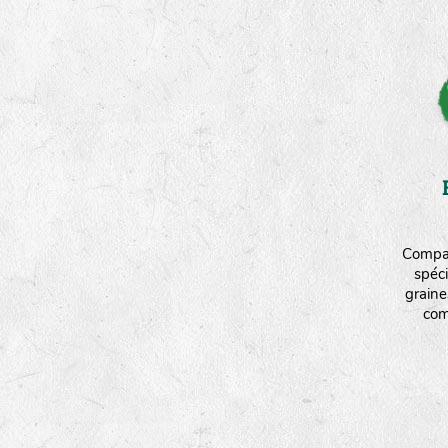
Compag
spéci
graine
com