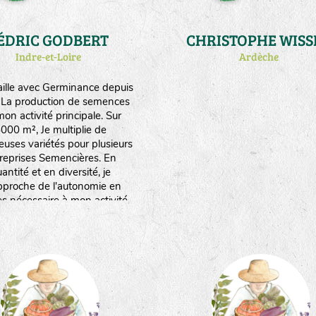
ÉDRIC GODBERT
CHRISTOPHE WISS
Indre-et-Loire
Ardèche
vaille avec Germinance depuis
 La production de semences
mon activité principale. Sur
000 m², Je multiplie de
uses variétés pour plusieurs
reprises Semencières. En
antité et en diversité, je
proche de l'autonomie en
es nécessaire à mon activité
 production de plants au
emps (atelier qui m'occupe à
lein de fevrier à début juin).
tique la biodynamie et un peu
de traction animale.