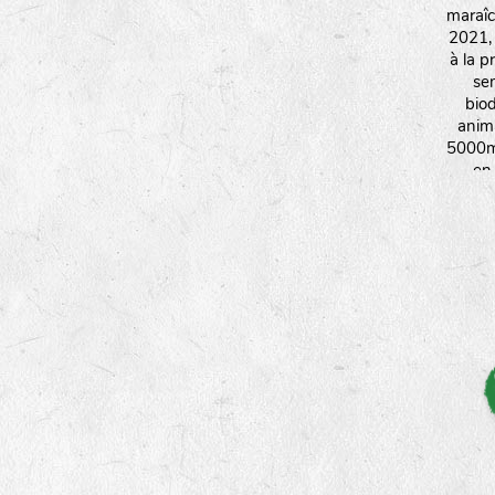
maraîc
2021,
à la p
se
biod
anim
5000m²
en
ressou
m'oblig
d'éco
adap