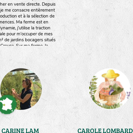
her en vente directe. Depuis
 je me consacre entièrement
roduction et à la sélection de
mences. Ma ferme est en
ynamie, j'utilise la traction
ale pour m'occuper de mes
 de jardins bocagers situés
 Creuse. Sur ma ferme, la
rce en eau est limitée.Ce qui
e à réfléchir à des stratégies
nomies d'eau,mais surtout à
ter mes plantes au stress
hydrique."
CARINE LAM
CAROLE LOMBARD