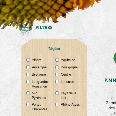
FILTRES
Région
Alsace
Aquitaine
Auvergne
Bourgogne
Bretagne
Centre
ANN
Languedoc
Limousin
Roussillon
Midi
Pays de la
Je
Pyrénées
Loire
Germi
Poitou
Rhône Alpes
des 
Charentes
Ju