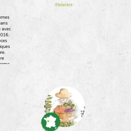
Finistère
mmes
sans
e avec
2016.
èces
tiques
re.
ère
ferme
et du
 choix
ces
e.