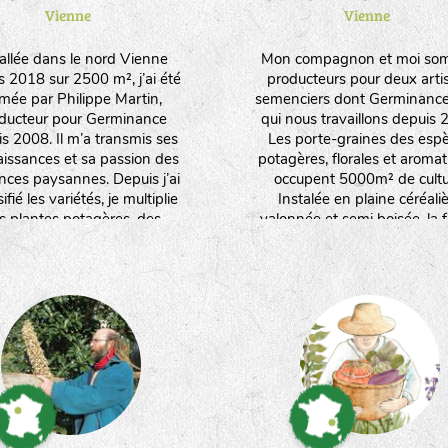
Vienne
Vienne
tallée dans le nord Vienne
Mon compagnon et moi so
s 2018 sur 2500 m², j’ai été
producteurs pour deux arti
rmée par Philippe Martin,
semenciers dont Germinanc
ducteur pour Germinance
qui nous travaillons depuis 
s 2008. Il m’a transmis ses
Les porte-graines des esp
issances et sa passion des
potagères, florales et aroma
ces paysannes. Depuis j’ai
occupent 5000m² de cultu
ifié les variétés, je multiplie
Instalée en plaine céréali
s plantes potagères, des
valonnée et semi boisée, la 
tiques et médicinales, des
produit aussi des céréales 
. Je travaille manuellement et
fourrage. Nous orientons nos
iens le moins possible sur les
vers un maximum d'espè
s pour favoriser leur rusticité
produites en culture sèch
eur adaptation. Je produits
ent des plants issus de ces
ces. J’aime l’infinie poésie
uelle la nature se réinvente à
travers les graines !