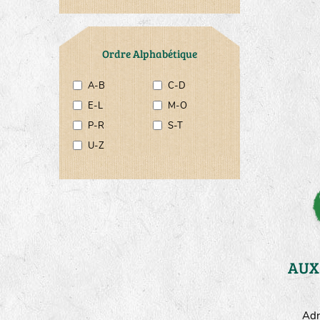
Ordre Alphabétique
A-B
C-D
E-L
M-O
P-R
S-T
U-Z
Adr