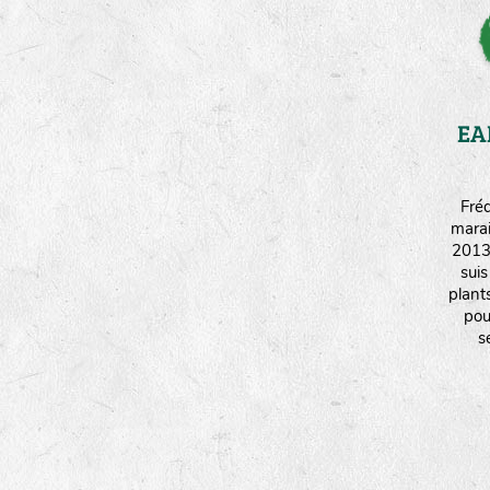
EA
Fréd
mara
2013 
sui
plant
pou
s