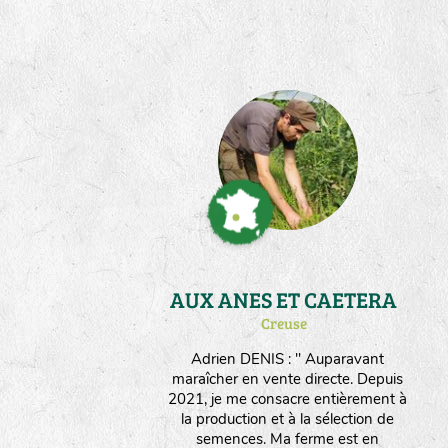
naturellement la rusticité des
souches de fleurs et de légumes qui
me sont confiées. J'ai expérimenté
dans mon parcours des techniques
permacoles et je suis sensible à la
Biodynamie; j'utilise aujourd'hui
l'approche Herody pour me guider
dans la fertilisation et le travail du
sol. Après avoir été salarié de
Germinance il y a une dizaine
d'années, je suis heureux de
contribuer encore à l'aventure par
des compétences que j'y ai acquises.
AUX ANES ET CAETERA
Creuse
Adrien DENIS : " Auparavant
maraîcher en vente directe. Depuis
2021, je me consacre entièrement à
la production et à la sélection de
semences. Ma ferme est en