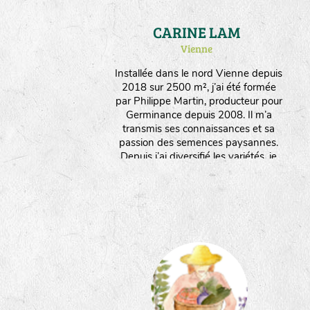
CARINE LAM
Vienne
Installée dans le nord Vienne depuis
2018 sur 2500 m², j’ai été formée
par Philippe Martin, producteur pour
Germinance depuis 2008. Il m’a
transmis ses connaissances et sa
passion des semences paysannes.
Depuis j’ai diversifié les variétés, je
multiplie des plantes potagères, des
aromatiques et médicinales, des
fleurs. Je travaille manuellement et
interviens le moins possible sur les
plantes pour favoriser leur rusticité et
leur adaptation. Je produits
également des plants issus de ces
semences. J’aime l’infinie poésie par
laquelle la nature se réinvente à
travers les graines !