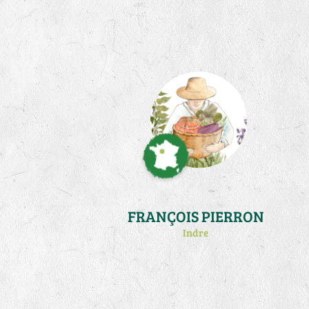
(http://francois.germani.free.fr/). Je
me consacre désormais à des
activités de traduction et publication
de l'oeuvre en tri-articulation sociale
de .Steiner
(http://www.triarticulation.fr/)
FRANÇOIS PIERRON
Indre