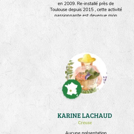
en 2009. Re-installé près de
Toulouse depuis 2015 , cette activité
passionnante est devenue mon
métier et je travaille pour plusieurs
semenciers. Ma surface de culture
dédiée aux semences est partagée
entre les engrais verts multipliés sur
1ha et les potagères sur 5000m².
KARINE LACHAUD
Creuse
Aucune présentation