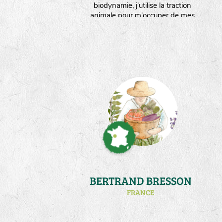
biodynamie, j'utilise la traction
animale pour m'occuper de mes
5000m² de jardins bocagers situés
en Creuse. Sur ma ferme, la
ressource en eau est limitée.Ce qui
m'oblige à réfléchir à des stratégies
d'économies d'eau,mais surtout à
adapter mes plantes au stress
hydrique."
BERTRAND BRESSON
FRANCE