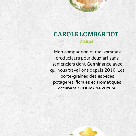
CAROLE LOMBARDOT
Vienne
Mon compagnon et moi sommes
producteurs pour deux artisans
semenciers dont Germinance avec
qui nous travaillons depuis 2016. Les
porte-graines des espèces
potagères, florales et aromatiques
occupent 5000m² de culture.
Instalée en plaine céréalière
valonnée et semi boisée, la ferme
produit aussi des céréales et du
fourrage. Nous orientons nos choix
vers un maximum d'espèces
produites en culture sèche.