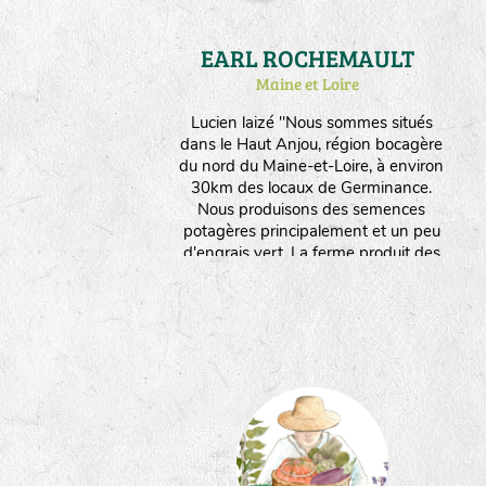
EARL ROCHEMAULT
Maine et Loire
Lucien laizé "Nous sommes situés
dans le Haut Anjou, région bocagère
du nord du Maine-et-Loire, à environ
30km des locaux de Germinance.
Nous produisons des semences
potagères principalement et un peu
d'engrais vert. La ferme produit des
semences depuis 1996 et s'est
convertie à l'agriculture biologique
depuis mon arrivée en 2012.
Aujourd'hui, l'ensemble de
l'exploitation (20ha) est conduite en
agriculture biologique et fait vivre 4
personnes, uniquement avec la
multiplication de semences (6ha -
environ 30 variétés/espèces
différentes)."