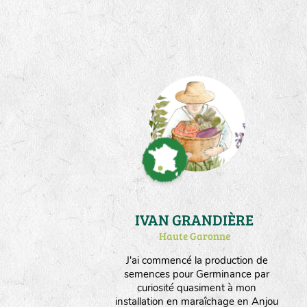
Instalée en plaine céréalière
valonnée et semi boisée, la ferme
produit aussi des céréales et du
fourrage. Nous orientons nos choix
vers un maximum d'espèces
produites en culture sèche.
IVAN GRANDIÈRE
Haute Garonne
J'ai commencé la production de
semences pour Germinance par
curiosité quasiment à mon
installation en maraîchage en Anjou