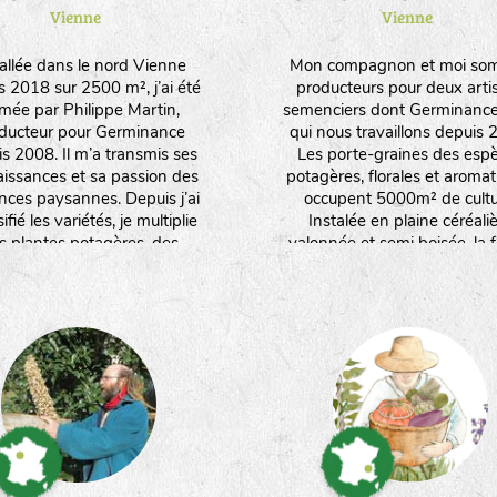
Vienne
Vienne
tallée dans le nord Vienne
Mon compagnon et moi so
s 2018 sur 2500 m², j’ai été
producteurs pour deux arti
rmée par Philippe Martin,
semenciers dont Germinanc
ducteur pour Germinance
qui nous travaillons depuis 
s 2008. Il m’a transmis ses
Les porte-graines des esp
issances et sa passion des
potagères, florales et aroma
ces paysannes. Depuis j’ai
occupent 5000m² de cultu
ifié les variétés, je multiplie
Instalée en plaine céréali
s plantes potagères, des
valonnée et semi boisée, la 
tiques et médicinales, des
produit aussi des céréales 
. Je travaille manuellement et
fourrage. Nous orientons nos
iens le moins possible sur les
vers un maximum d'espè
s pour favoriser leur rusticité
produites en culture sèch
eur adaptation. Je produits
ent des plants issus de ces
ces. J’aime l’infinie poésie
uelle la nature se réinvente à
travers les graines !