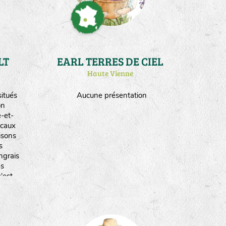
LT
EARL TERRES DE CIEL
Haute Vienne
itués
Aucune présentation
on
-et-
ocaux
isons
s
ngrais
es
'est
ogique
12.
de
duite