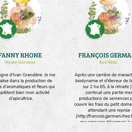
en agriculture biologique et 
vivre 4 personnes, unique
avec la multiplication de se
(6ha - environ 30 variétés/e
différentes)."
FANNY RHONE
FRANÇOIS GERMA
Haute Garonne
Bas-Rhin
ne d'Ivan Grandière. Je me
Après une carrière de maraic
alise dans la production de
biodynamie et d'éleveur de b
s d'aromatiques et fleurs qui
sur 2 ha 65, à la retraite j'
plètent bien mon activité
continué une partie me
d'apicultrice.
productions de semences 
couvrir les frais du petit dom
attendant une reprise
(http://francois.germani.free.fr
me consacre désormais à 
activités de traduction e