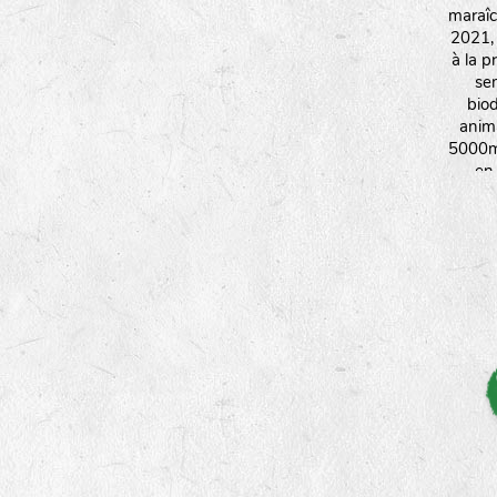
maraîc
2021,
à la p
se
biod
anim
5000m²
en
ressou
m'oblig
d'éco
adap