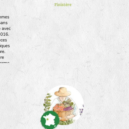
Finistère
mmes
sans
e avec
2016.
èces
tiques
re.
ère
ferme
et du
 choix
ces
e.