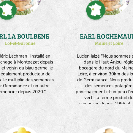
RL LA BOULBENE
EARL ROCHEMAU
Lot-et-Garonne
Maine et Loire
éric Lachman "Installé en
Lucien laizé "Nous sommes s
ichage à Montpezat depuis
dans le Haut Anjou, régi
et voisin du biau germe, je
bocagère du nord du Maine
s également producteur de
Loire, à environ 30km des l
s. Je multiplie des semences
de Germinance. Nous produ
r Germinance et un autre
des semences potagère
emencier depuis 2020."
principalement et un peu d'e
vert. La ferme produit d
semences depuis 1996 et s
convertie à l'agriculture biol
depuis mon arrivée en 20
Aujourd'hui, l'ensemble 
l'exploitation (20ha) est con