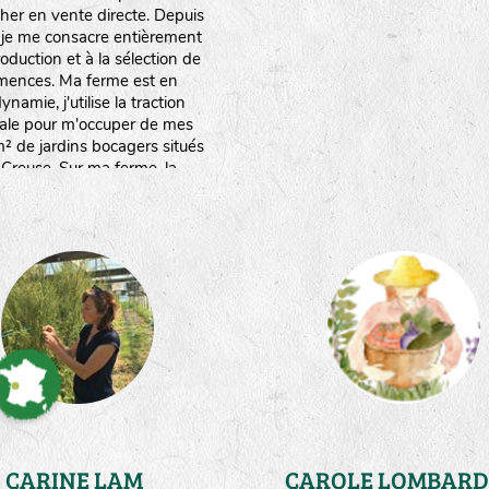
her en vente directe. Depuis
 je me consacre entièrement
roduction et à la sélection de
mences. Ma ferme est en
ynamie, j'utilise la traction
ale pour m'occuper de mes
 de jardins bocagers situés
 Creuse. Sur ma ferme, la
rce en eau est limitée.Ce qui
e à réfléchir à des stratégies
nomies d'eau,mais surtout à
ter mes plantes au stress
hydrique."
CARINE LAM
CAROLE LOMBARD