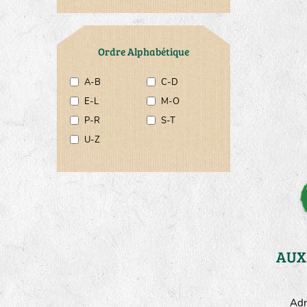
Ordre Alphabétique
A-B
C-D
E-L
M-O
P-R
S-T
U-Z
Adr