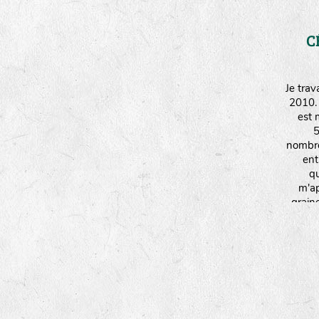
C
Je tra
2010.
est 
5
nombre
ent
qu
m'ap
grain
de
print
temps p
Je pra