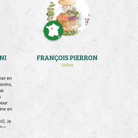
fait
ment
mences
spèces
NI
FRANÇOIS PIERRON
Indre
her en
ovins,
ai
s
pour
aine en
/). Je
des
t