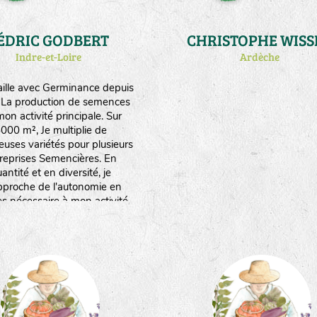
ÉDRIC GODBERT
CHRISTOPHE WISS
Indre-et-Loire
Ardèche
vaille avec Germinance depuis
 La production de semences
mon activité principale. Sur
000 m², Je multiplie de
uses variétés pour plusieurs
reprises Semencières. En
antité et en diversité, je
proche de l'autonomie en
es nécessaire à mon activité
 production de plants au
emps (atelier qui m'occupe à
lein de fevrier à début juin).
tique la biodynamie et un peu
de traction animale.