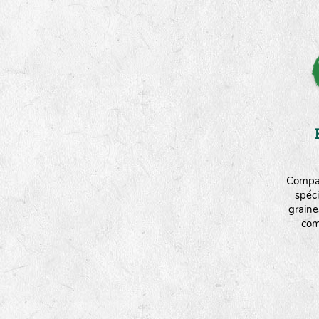
Compag
spéci
graine
com