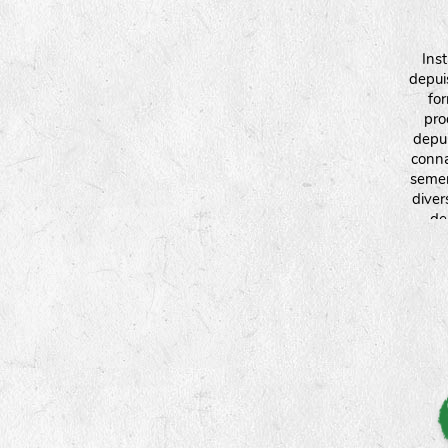
Ins
depui
fo
pro
depui
conna
semen
divers
de
aroma
fleurs
interv
plante
et l
égalem
semen
par laq