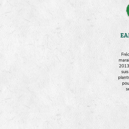
EA
Fréd
mara
2013 
sui
plant
pou
s