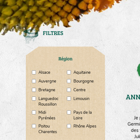
FILTRES
Région
Alsace
Aquitaine
Auvergne
Bourgogne
Bretagne
Centre
ANN
Languedoc
Limousin
Roussillon
Midi
Pays de la
Je
Pyrénées
Loire
Germi
Poitou
Rhône Alpes
des 
Charentes
Ju