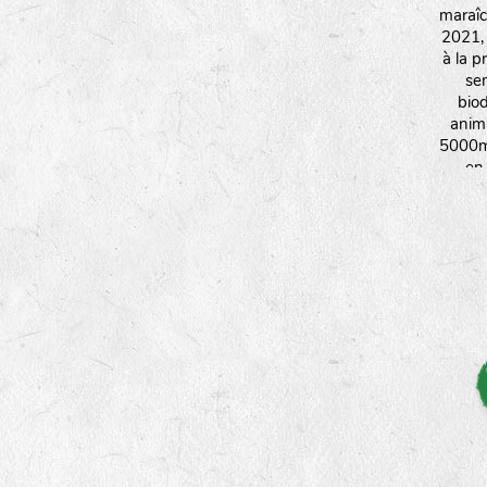
maraîc
2021,
à la p
se
biod
anim
5000m²
en
ressou
m'oblig
d'éco
adap