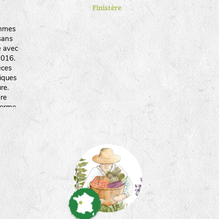
Finistère
mmes
sans
e avec
2016.
èces
tiques
re.
ère
ferme
et du
 choix
ces
e.