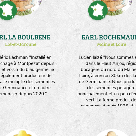
RL LA BOULBENE
EARL ROCHEMAU
Lot-et-Garonne
Maine et Loire
éric Lachman "Installé en
Lucien laizé "Nous sommes s
ichage à Montpezat depuis
dans le Haut Anjou, régi
et voisin du biau germe, je
bocagère du nord du Maine
s également producteur de
Loire, à environ 30km des l
s. Je multiplie des semences
de Germinance. Nous produ
r Germinance et un autre
des semences potagère
emencier depuis 2020."
principalement et un peu d'e
vert. La ferme produit d
semences depuis 1996 et s
convertie à l'agriculture biol
depuis mon arrivée en 20
Aujourd'hui, l'ensemble 
l'exploitation (20ha) est con