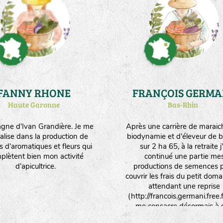
en agriculture biologique et 
vivre 4 personnes, unique
avec la multiplication de se
(6ha - environ 30 variétés/e
différentes)."
FANNY RHONE
FRANÇOIS GERMA
Haute Garonne
Bas-Rhin
ne d'Ivan Grandière. Je me
Après une carrière de maraic
alise dans la production de
biodynamie et d'éleveur de b
s d'aromatiques et fleurs qui
sur 2 ha 65, à la retraite j'
plètent bien mon activité
continué une partie me
d'apicultrice.
productions de semences 
couvrir les frais du petit dom
attendant une reprise
(http://francois.germani.free.fr
me consacre désormais à 
activités de traduction e