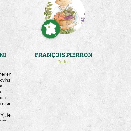
fait
ment
mences
spèces
NI
FRANÇOIS PIERRON
Indre
her en
ovins,
ai
s
pour
aine en
/). Je
des
t