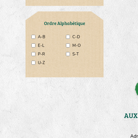
Ordre Alphabétique
A-B
C-D
E-L
M-O
P-R
S-T
U-Z
Adr