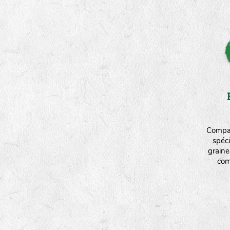
Compag
spéci
graine
com