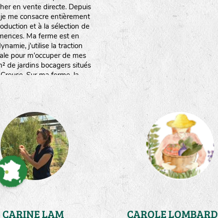
her en vente directe. Depuis
 je me consacre entièrement
roduction et à la sélection de
mences. Ma ferme est en
ynamie, j'utilise la traction
ale pour m'occuper de mes
 de jardins bocagers situés
 Creuse. Sur ma ferme, la
rce en eau est limitée.Ce qui
e à réfléchir à des stratégies
nomies d'eau,mais surtout à
ter mes plantes au stress
hydrique."
CARINE LAM
CAROLE LOMBARD