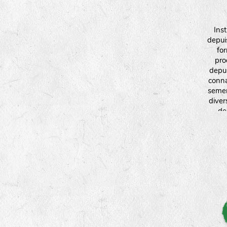
Ins
depui
fo
pro
depui
conna
semen
divers
de
aroma
fleurs
interv
plante
et l
égalem
semen
par laq