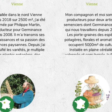
Vienne
Vienne
tallée dans le nord Vienne
Mon compagnon et moi so
s 2018 sur 2500 m², j’ai été
producteurs pour deux arti
rmée par Philippe Martin,
semenciers dont Germinanc
ducteur pour Germinance
qui nous travaillons depuis 
s 2008. Il m’a transmis ses
Les porte-graines des esp
issances et sa passion des
potagères, florales et aroma
ces paysannes. Depuis j’ai
occupent 5000m² de cultu
ifié les variétés, je multiplie
Instalée en plaine céréali
s plantes potagères, des
valonnée et semi boisée, la 
tiques et médicinales, des
produit aussi des céréales 
. Je travaille manuellement et
fourrage. Nous orientons nos
iens le moins possible sur les
vers un maximum d'espè
s pour favoriser leur rusticité
produites en culture sèch
eur adaptation. Je produits
ent des plants issus de ces
ces. J’aime l’infinie poésie
uelle la nature se réinvente à
travers les graines !