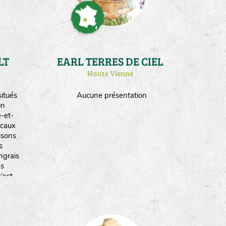
LT
EARL TERRES DE CIEL
Haute Vienne
itués
Aucune présentation
on
-et-
ocaux
isons
s
ngrais
es
'est
ogique
12.
de
duite