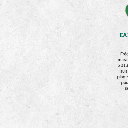
EA
Fréd
mara
2013 
sui
plant
pou
s