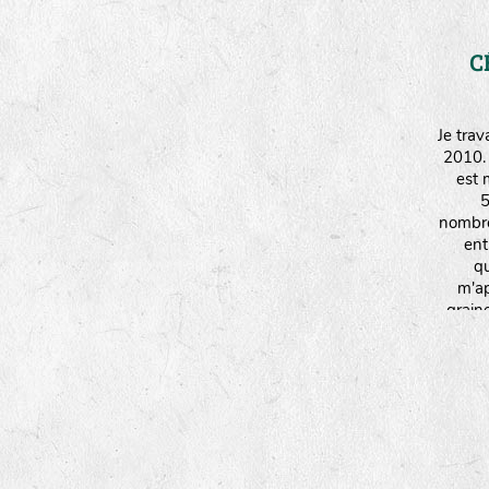
C
Je tra
2010.
est 
5
nombre
ent
qu
m'ap
grain
de
print
temps p
Je pra