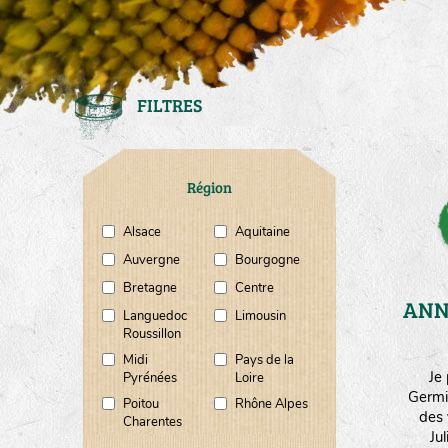
FILTRES
Région
Alsace
Aquitaine
Auvergne
Bourgogne
Bretagne
Centre
ANN
Languedoc
Limousin
Roussillon
Midi
Pays de la
Je
Pyrénées
Loire
Germi
Poitou
Rhône Alpes
des 
Charentes
Ju