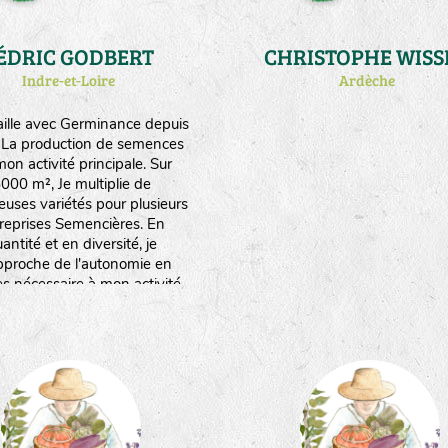
ÉDRIC GODBERT
CHRISTOPHE WISS
Indre-et-Loire
Ardèche
vaille avec Germinance depuis
 La production de semences
mon activité principale. Sur
000 m², Je multiplie de
uses variétés pour plusieurs
reprises Semencières. En
antité et en diversité, je
proche de l'autonomie en
es nécessaire à mon activité
 production de plants au
emps (atelier qui m'occupe à
lein de fevrier à début juin).
tique la biodynamie et un peu
de traction animale.