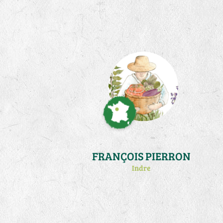
(http://francois.germani.free.fr/). Je
me consacre désormais à des
activités de traduction et publication
de l'oeuvre en tri-articulation sociale
de .Steiner
(http://www.triarticulation.fr/)
FRANÇOIS PIERRON
Indre