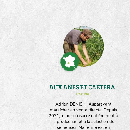
naturellement la rusticité des
souches de fleurs et de légumes qui
me sont confiées. J'ai expérimenté
dans mon parcours des techniques
permacoles et je suis sensible à la
Biodynamie; j'utilise aujourd'hui
l'approche Herody pour me guider
dans la fertilisation et le travail du
sol. Après avoir été salarié de
Germinance il y a une dizaine
d'années, je suis heureux de
contribuer encore à l'aventure par
des compétences que j'y ai acquises.
AUX ANES ET CAETERA
Creuse
Adrien DENIS : " Auparavant
maraîcher en vente directe. Depuis
2021, je me consacre entièrement à
la production et à la sélection de
semences. Ma ferme est en