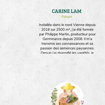
CARINE LAM
Vienne
Installée dans le nord Vienne depuis
2018 sur 2500 m², j’ai été formée
par Philippe Martin, producteur pour
Germinance depuis 2008. Il m’a
transmis ses connaissances et sa
passion des semences paysannes.
Depuis j’ai diversifié les variétés, je
multiplie des plantes potagères, des
aromatiques et médicinales, des
fleurs. Je travaille manuellement et
interviens le moins possible sur les
plantes pour favoriser leur rusticité et
leur adaptation. Je produits
également des plants issus de ces
semences. J’aime l’infinie poésie par
laquelle la nature se réinvente à
travers les graines !