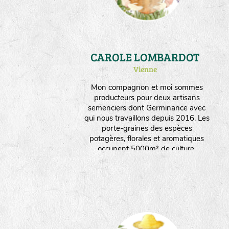
CAROLE LOMBARDOT
Vienne
Mon compagnon et moi sommes
producteurs pour deux artisans
semenciers dont Germinance avec
qui nous travaillons depuis 2016. Les
porte-graines des espèces
potagères, florales et aromatiques
occupent 5000m² de culture.
Instalée en plaine céréalière
valonnée et semi boisée, la ferme
produit aussi des céréales et du
fourrage. Nous orientons nos choix
vers un maximum d'espèces
produites en culture sèche.