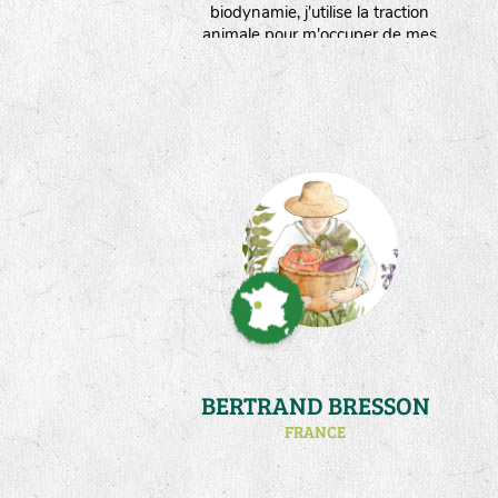
biodynamie, j'utilise la traction
animale pour m'occuper de mes
5000m² de jardins bocagers situés
en Creuse. Sur ma ferme, la
ressource en eau est limitée.Ce qui
m'oblige à réfléchir à des stratégies
d'économies d'eau,mais surtout à
adapter mes plantes au stress
hydrique."
BERTRAND BRESSON
FRANCE