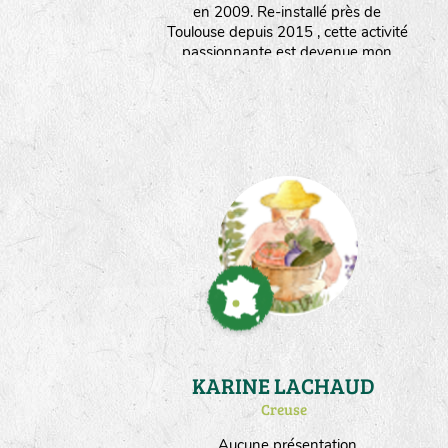
en 2009. Re-installé près de
Toulouse depuis 2015 , cette activité
passionnante est devenue mon
métier et je travaille pour plusieurs
semenciers. Ma surface de culture
dédiée aux semences est partagée
entre les engrais verts multipliés sur
1ha et les potagères sur 5000m².
KARINE LACHAUD
Creuse
Aucune présentation