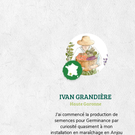
Instalée en plaine céréalière
valonnée et semi boisée, la ferme
produit aussi des céréales et du
fourrage. Nous orientons nos choix
vers un maximum d'espèces
produites en culture sèche.
IVAN GRANDIÈRE
Haute Garonne
J'ai commencé la production de
semences pour Germinance par
curiosité quasiment à mon
installation en maraîchage en Anjou