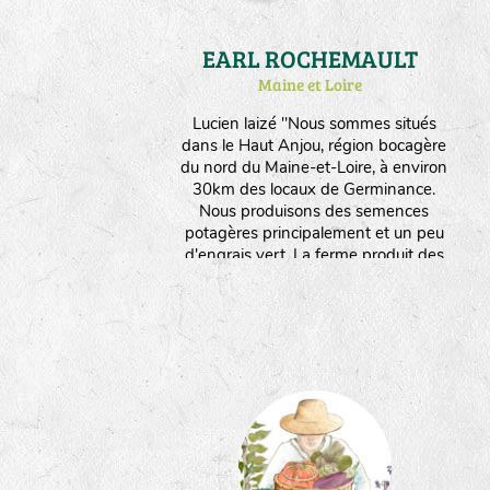
EARL ROCHEMAULT
Maine et Loire
Lucien laizé "Nous sommes situés
dans le Haut Anjou, région bocagère
du nord du Maine-et-Loire, à environ
30km des locaux de Germinance.
Nous produisons des semences
potagères principalement et un peu
d'engrais vert. La ferme produit des
semences depuis 1996 et s'est
convertie à l'agriculture biologique
depuis mon arrivée en 2012.
Aujourd'hui, l'ensemble de
l'exploitation (20ha) est conduite en
agriculture biologique et fait vivre 4
personnes, uniquement avec la
multiplication de semences (6ha -
environ 30 variétés/espèces
différentes)."