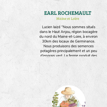
EARL ROCHEMAULT
Maine et Loire
Lucien laizé "Nous sommes situés
dans le Haut Anjou, région bocagère
du nord du Maine-et-Loire, à environ
30km des locaux de Germinance.
Nous produisons des semences
potagères principalement et un peu
d'engrais vert. La ferme produit des
semences depuis 1996 et s'est
convertie à l'agriculture biologique
depuis mon arrivée en 2012.
Aujourd'hui, l'ensemble de
l'exploitation (20ha) est conduite en
agriculture biologique et fait vivre 4
personnes, uniquement avec la
multiplication de semences (6ha -
environ 30 variétés/espèces
différentes)."