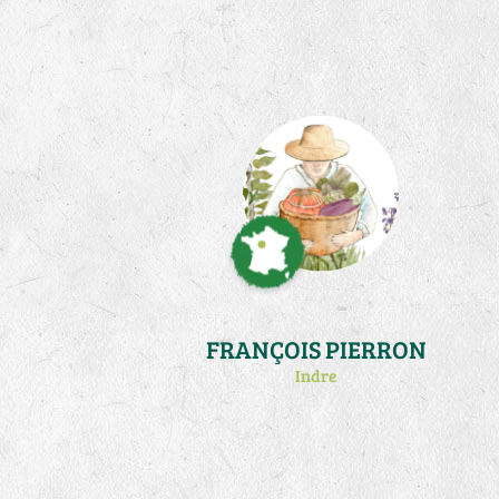
(http://francois.germani.free.fr/). Je
me consacre désormais à des
activités de traduction et publication
de l'oeuvre en tri-articulation sociale
de .Steiner
(http://www.triarticulation.fr/)
FRANÇOIS PIERRON
Indre