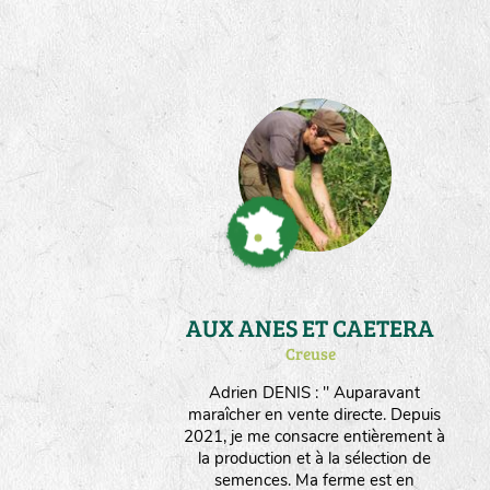
naturellement la rusticité des
souches de fleurs et de légumes qui
me sont confiées. J'ai expérimenté
dans mon parcours des techniques
permacoles et je suis sensible à la
Biodynamie; j'utilise aujourd'hui
l'approche Herody pour me guider
dans la fertilisation et le travail du
sol. Après avoir été salarié de
Germinance il y a une dizaine
d'années, je suis heureux de
contribuer encore à l'aventure par
des compétences que j'y ai acquises.
AUX ANES ET CAETERA
Creuse
Adrien DENIS : " Auparavant
maraîcher en vente directe. Depuis
2021, je me consacre entièrement à
la production et à la sélection de
semences. Ma ferme est en