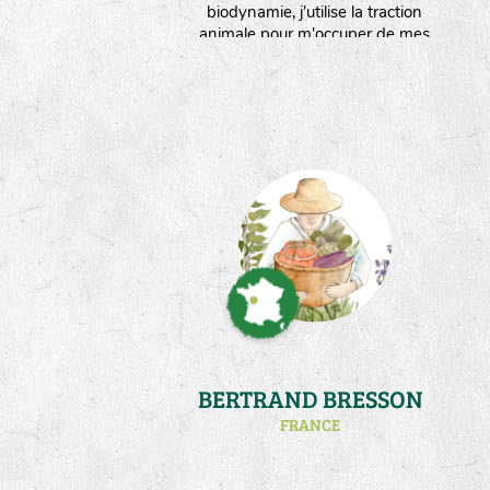
biodynamie, j'utilise la traction
animale pour m'occuper de mes
5000m² de jardins bocagers situés
en Creuse. Sur ma ferme, la
ressource en eau est limitée.Ce qui
m'oblige à réfléchir à des stratégies
d'économies d'eau,mais surtout à
adapter mes plantes au stress
hydrique."
BERTRAND BRESSON
FRANCE