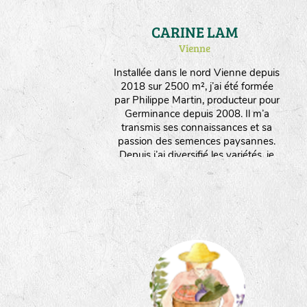
CARINE LAM
Vienne
Installée dans le nord Vienne depuis
2018 sur 2500 m², j’ai été formée
par Philippe Martin, producteur pour
Germinance depuis 2008. Il m’a
transmis ses connaissances et sa
passion des semences paysannes.
Depuis j’ai diversifié les variétés, je
multiplie des plantes potagères, des
aromatiques et médicinales, des
fleurs. Je travaille manuellement et
interviens le moins possible sur les
plantes pour favoriser leur rusticité et
leur adaptation. Je produits
également des plants issus de ces
semences. J’aime l’infinie poésie par
laquelle la nature se réinvente à
travers les graines !