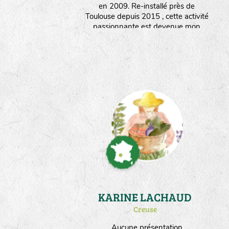
en 2009. Re-installé près de
Toulouse depuis 2015 , cette activité
passionnante est devenue mon
métier et je travaille pour plusieurs
semenciers. Ma surface de culture
dédiée aux semences est partagée
entre les engrais verts multipliés sur
1ha et les potagères sur 5000m².
KARINE LACHAUD
Creuse
Aucune présentation