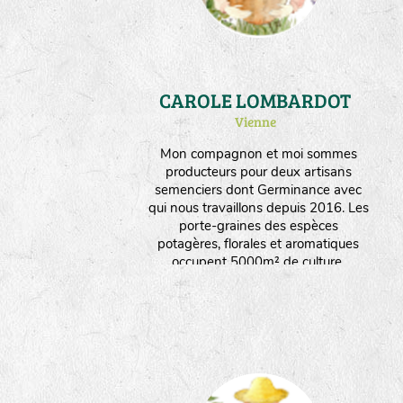
CAROLE LOMBARDOT
Vienne
Mon compagnon et moi sommes
producteurs pour deux artisans
semenciers dont Germinance avec
qui nous travaillons depuis 2016. Les
porte-graines des espèces
potagères, florales et aromatiques
occupent 5000m² de culture.
Instalée en plaine céréalière
valonnée et semi boisée, la ferme
produit aussi des céréales et du
fourrage. Nous orientons nos choix
vers un maximum d'espèces
produites en culture sèche.