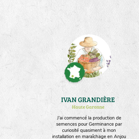
Instalée en plaine céréalière
valonnée et semi boisée, la ferme
produit aussi des céréales et du
fourrage. Nous orientons nos choix
vers un maximum d'espèces
produites en culture sèche.
IVAN GRANDIÈRE
Haute Garonne
J'ai commencé la production de
semences pour Germinance par
curiosité quasiment à mon
installation en maraîchage en Anjou