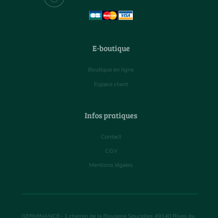
E-boutique
Boutique en ligne
Espace client
Infos pratiques
Contact
CGV
Mentions légales
GERMINANCE
-
1 chemin de la Rougerie Soucelles
49140
Rives du