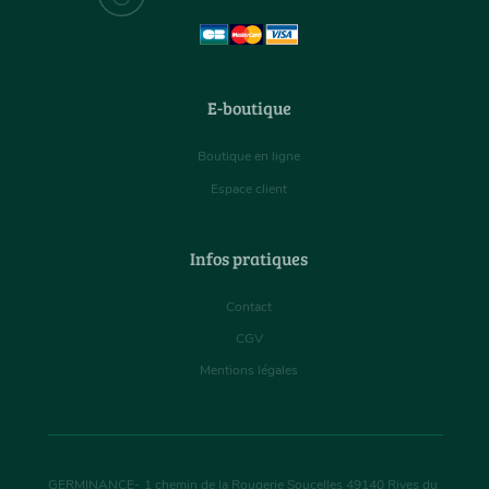
E-boutique
Boutique en ligne
Espace client
Infos pratiques
Contact
CGV
Mentions légales
GERMINANCE
-
1 chemin de la Rougerie Soucelles
49140
Rives du