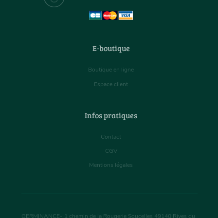
E-boutique
Boutique en ligne
Espace client
Infos pratiques
Contact
CGV
Mentions légales
GERMINANCE
-
1 chemin de la Rougerie Soucelles
49140
Rives du