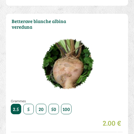
Betterave blanche albina
vereduna
Grammes
500
2.5
5
20
50
100
250
500
2.5
5
20
2.00 €