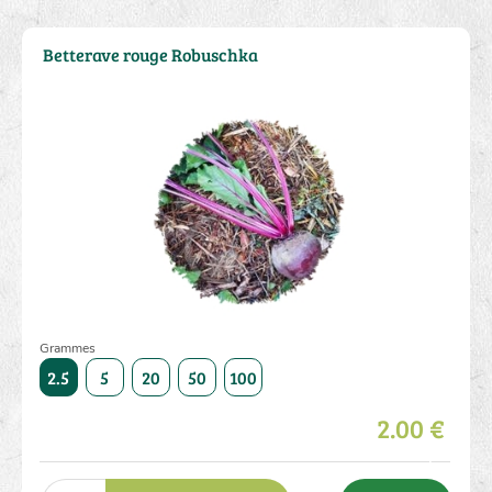
Betterave rouge Robuschka
Grammes
5000
2.5
5
20
50
100
250
500
1000
5000
2.5
2.00 €