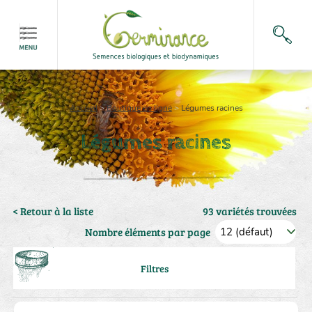
Accueil
>
Boutique en ligne
>
Légumes racines
Légumes racines
< Retour à la liste
93 variétés trouvées
Nombre éléments par page
Filtres