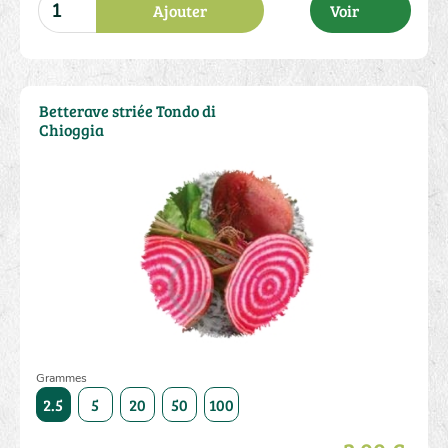
Ajouter
Voir
Betterave striée Tondo di
Chioggia
Grammes
5000
2.5
5
20
50
100
250
500
1000
5000
2.5