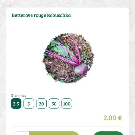
Betterave rouge Robuschka
Grammes
5000
2.5
5
20
50
100
250
500
1000
5000
2.5
2.00 €