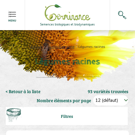
Accueil
>
Boutique en ligne
>
Légumes racines
Légumes racines
< Retour à la liste
93 variétés trouvées
Nombre éléments par page
Filtres