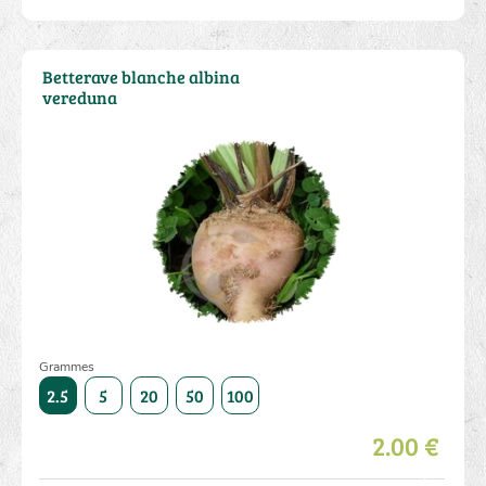
Betterave blanche albina
vereduna
Grammes
500
2.5
5
20
50
100
250
500
2.5
5
20
2.00 €