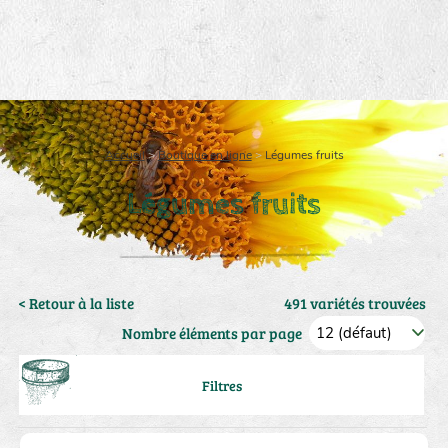
Accueil
>
Boutique en ligne
>
Légumes fruits
Légumes fruits
< Retour à la liste
491 variétés trouvées
Nombre éléments par page
Filtres