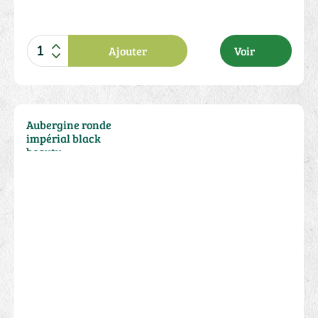
Ajouter
Voir
2.00 €
Aubergine ronde
impérial black
beauty