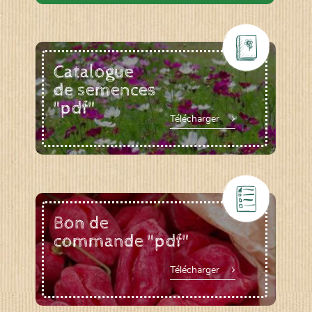
Catalogue
de semences
"pdf"
Télécharger
Bon de
commande "pdf"
Télécharger