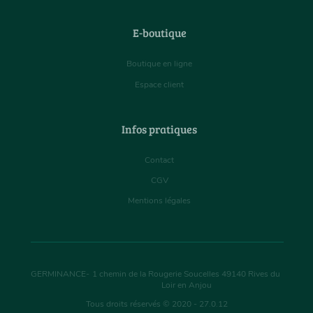
E-boutique
Boutique en ligne
Espace client
Infos pratiques
Contact
CGV
Mentions légales
GERMINANCE
-
1 chemin de la Rougerie Soucelles
49140
Rives du
Loir en Anjou
Tous droits réservés © 2020 - 27.0.12