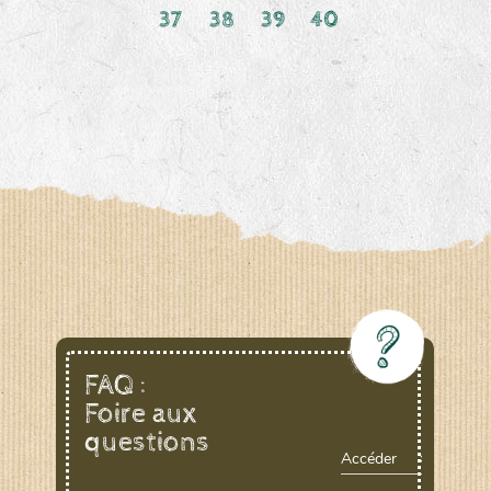
37
38
39
40
FAQ :
Foire aux
questions
Accéder