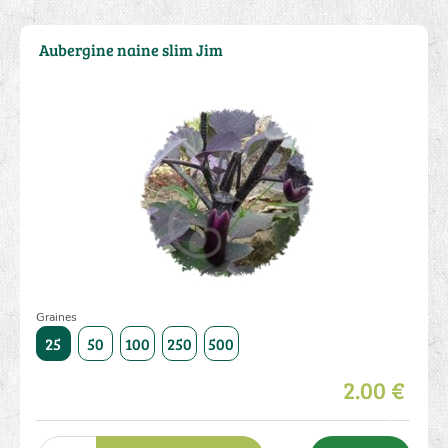
Aubergine naine slim Jim
Graines
1000
25
50
100
250
500
1000
25
50
100
250
2.00 €