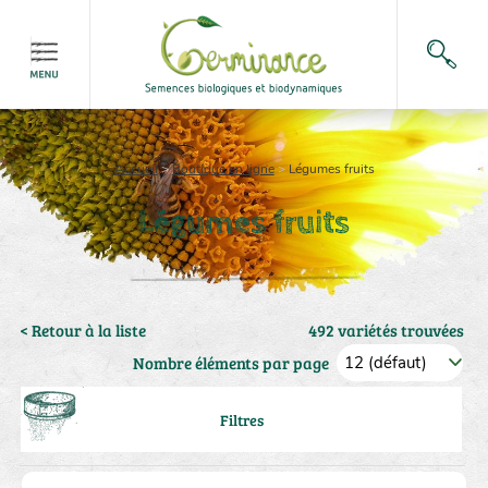
Accueil
>
Boutique en ligne
>
Légumes fruits
Légumes fruits
< Retour à la liste
492 variétés trouvées
Nombre éléments par page
Filtres