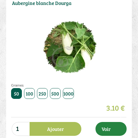
Aubergine blanche Dourga
Graines
50
100
250
500
1000
3.10 €
Ajouter
Voir