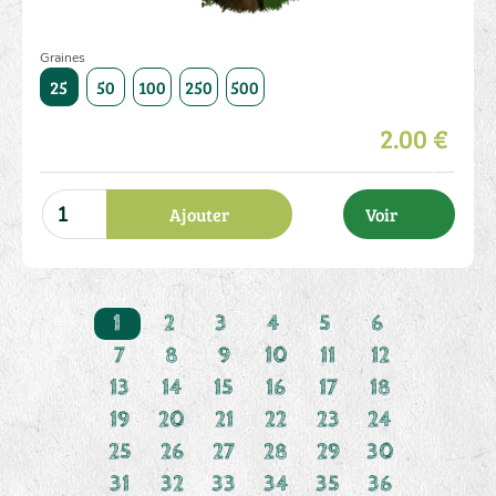
Graines
1000
25
50
100
250
500
1000
25
50
100
250
2.00 €
Ajouter
Voir
1
2
3
4
5
6
7
8
9
10
11
12
13
14
15
16
17
18
19
20
21
22
23
24
25
26
27
28
29
30
31
32
33
34
35
36