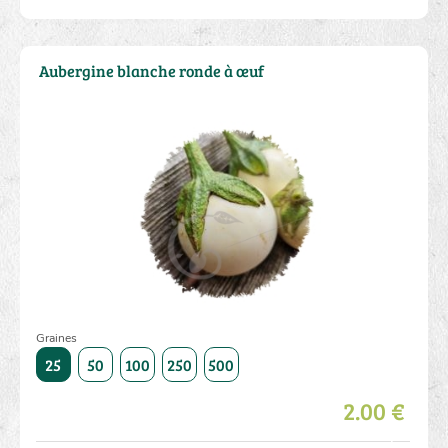
Aubergine blanche ronde à œuf
Graines
1000
25
50
100
250
500
1000
25
50
100
250
2.00 €