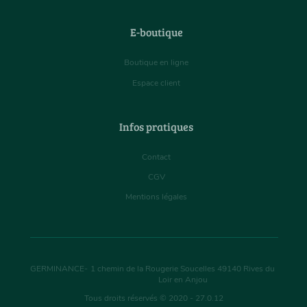
E-boutique
Boutique en ligne
Espace client
Infos pratiques
Contact
CGV
Mentions légales
GERMINANCE
-
1 chemin de la Rougerie Soucelles
49140
Rives du
Loir en Anjou
Tous droits réservés © 2020 - 27.0.12