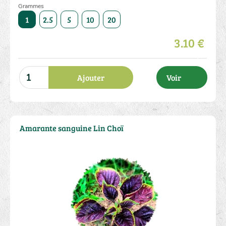
Grammes
50
1
2.5
5
10
20
50
1
2.5
5
10
3.10 €
Ajouter
Voir
Amarante sanguine Lin Choï