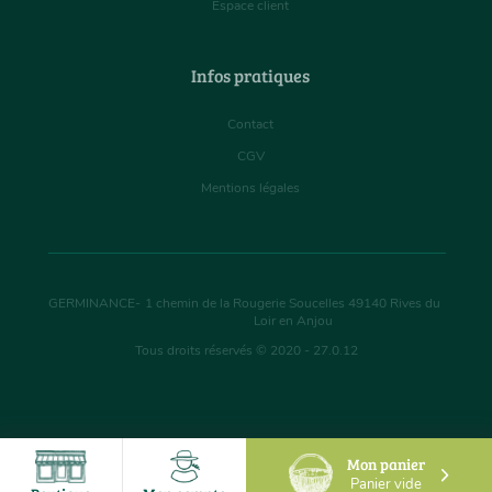
Espace client
Infos pratiques
Contact
CGV
Mentions légales
GERMINANCE
-
1 chemin de la Rougerie Soucelles
49140
Rives du
Loir en Anjou
Tous droits réservés © 2020 - 27.0.12
Mon panier
Panier vide