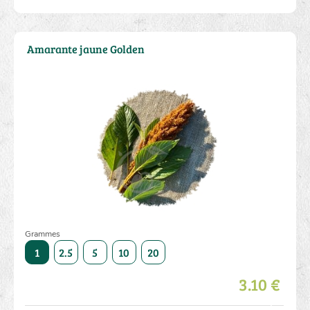
Amarante jaune Golden
Grammes
50
1
2.5
5
10
20
50
1
2.5
5
10
3.10 €