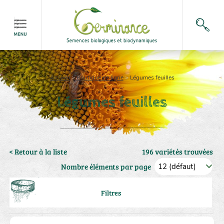
Accueil
>
Boutique en ligne
>
Légumes feuilles
Légumes feuilles
< Retour à la liste
196 variétés trouvées
Nombre éléments par page
Filtres