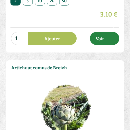
2
5
10
20
50
3.10 €
Ajouter
Voir
Artichaut camus de Breizh