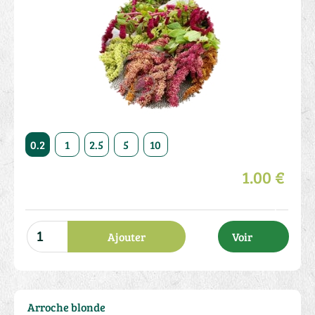
50
0.2
1
2.5
5
10
20
50
0.2
1
2.5
1.00 €
Ajouter
Voir
Arroche blonde