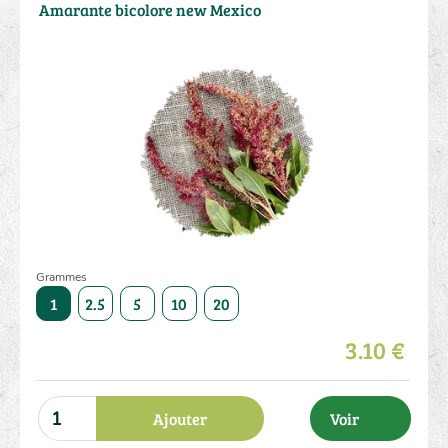
Amarante bicolore new Mexico
Grammes
50
1
2.5
5
10
20
50
1
2.5
5
10
3.10 €
Ajouter
Voir