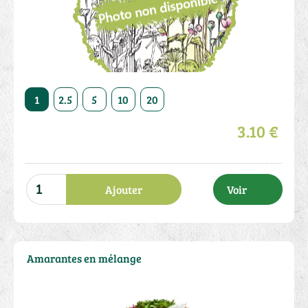
50
1
2.5
5
10
20
50
1
2.5
5
10
3.10 €
Ajouter
Voir
Amarantes en mélange