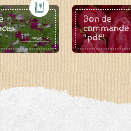
e
Bon de
nces
commande
"pdf"
Télécharger