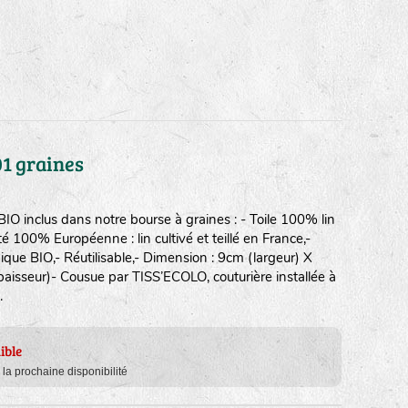
01 graines
O inclus dans notre bourse à graines : - Toile 100% lin
té 100% Européenne : lin cultivé et teillé en France,-
e BIO,- Réutilisable,- Dimension : 9cm (largeur) X
isseur)- Cousue par TISS’ECOLO, couturière installée à
.
ible
e la prochaine disponibilité