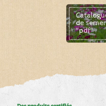
Catalogu
de seme
"pdf"
Des produits certifiés