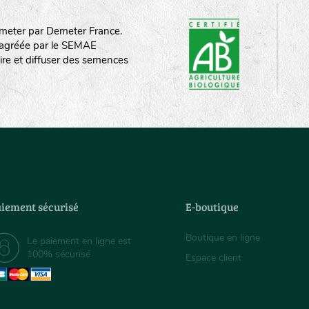
meter par Demeter France.
st agréée par le SEMAE
ire et diffuser des semences
iement sécurisé
E-boutique
Boutique en ligne
Le paiement en ligne est
100% sécurisé
Espace client