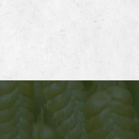
ATELIER 1
Mise en place des productions de semences
Germinance travaille avec un réseau d’une cinquantaine
de productrices et producteurs français en agriculture
biologique, sur des petites fermes à taille humaine. Chaque
hiver nous établissons en concertation avec eux le
planning de nos productions pour les 2 années à venir.
Nous adaptons notre demande selon leurs souhaits et
leurs possibilités. Nous privilégions une relation d’égale à
égale, basée sur le respect, les échanges et l’entraide.
Nous visons une rémunération la plus élevée possible pour
leur travail afin de pérenniser leur ferme et d’améliorer leur
cadre de vie.