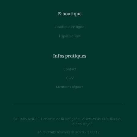
E-boutique
Boutique en ligne
Espace client
Infos pratiques
Contact
CGV
Mentions légales
GERMINANCE
-
1 chemin de la Rougerie Soucelles
49140
Rives du
Loir en Anjou
Tous droits réservés © 2020 - 27.0.12