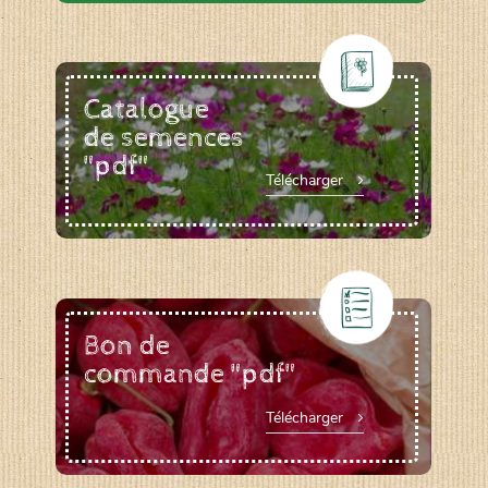
Catalogue
de semences
"pdf"
Télécharger
Bon de
commande "pdf"
Télécharger